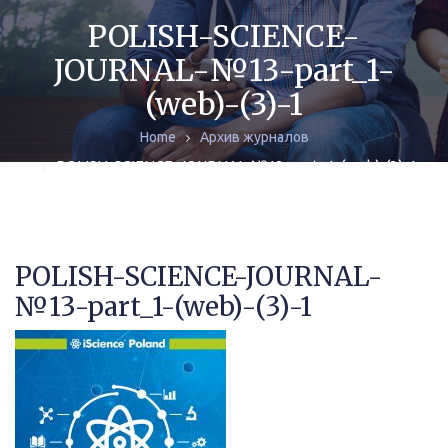
ЖУРНАЛЫ
POLISH-SCIENCE-
JOURNAL-№13-part_1-
МОНОГРАФИИ
(web)-(3)-1
АРХИВ
Home
Архив журналов
POLISH-SCIENCE-JOURNAL-№13-part_1-(web)-(3)-1
POLISH-SCIENCE-JOURNAL-
№13-part_1-(web)-(3)-1