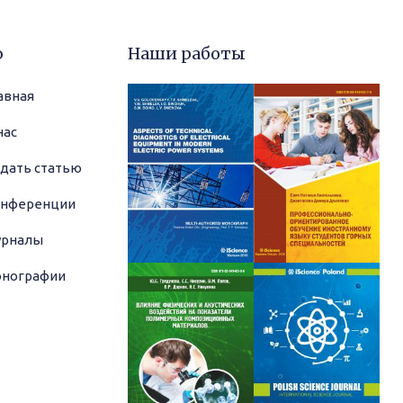
ю
Наши работы
авная
нас
дать статью
нференции
рналы
нографии