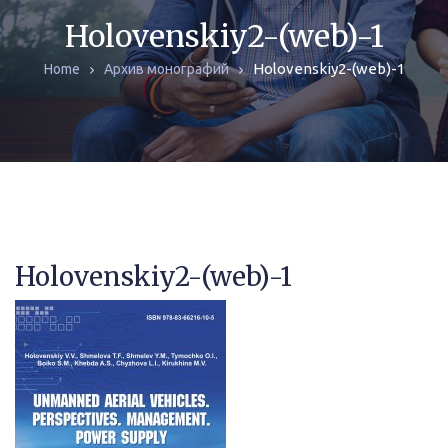
ЖУРНАЛЫ
Holovenskiy2-(web)-1
Holovenskiy2-(web)-1
Home
Архив монографий
МОНОГРАФИИ
АРХИВ
Holovenskiy2-(web)-1