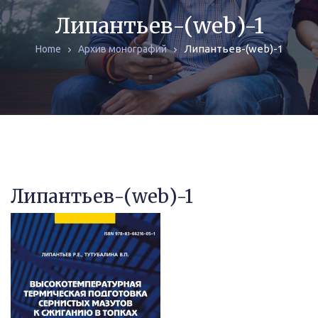
ЖУРНАЛЫ
Липантьев-(web)-1
Липантьев-(web)-1
Home
Архив монографий
МОНОГРАФИИ
АРХИВ
Липантьев-(web)-1