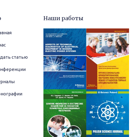
ю
Наши работы
авная
нас
дать статью
нференции
рналы
нографии