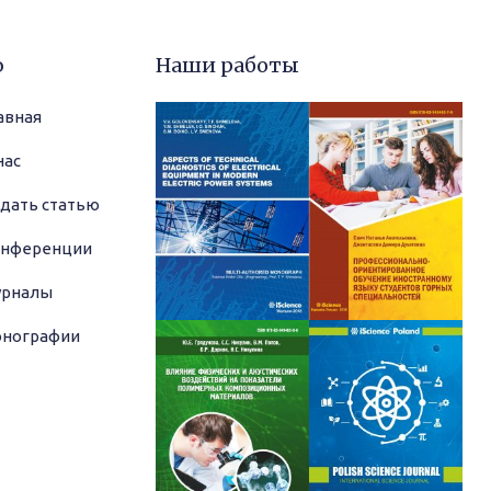
ю
Наши работы
авная
нас
дать статью
нференции
рналы
нографии