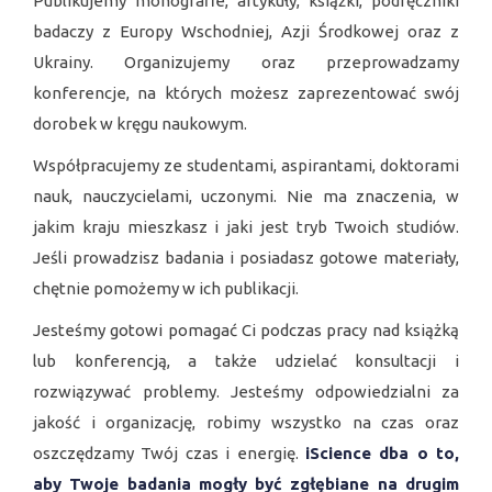
Publikujemy monografie, artykuły, książki, podręczniki
Międzynarodowa konferencja
badaczy z Europy Wschodniej, Azji Środkowej oraz z
naukowa
Ukrainy. Organizujemy oraz przeprowadzamy
Zgłaszanie uczestnictwa. Wymagania. Sekcje. Koszt.
konferencje, na których możesz zaprezentować swój
Harmonogram.
dorobek w kręgu naukowym.
Współpracujemy ze studentami, aspirantami, doktorami
WIĘCEJ
nauk, nauczycielami, uczonymi. Nie ma znaczenia, w
jakim kraju mieszkasz i jaki jest tryb Twoich studiów.
Jeśli prowadzisz badania i posiadasz gotowe materiały,
chętnie pomożemy w ich publikacji.
Czasopisma naukowe
Jesteśmy gotowi pomagać Ci podczas pracy nad książką
lub konferencją, a także udzielać konsultacji i
Wymaganie. Sekcje.
rozwiązywać problemy. Jesteśmy odpowiedzialni za
Koszt.
jakość i organizację, robimy wszystko na czas oraz
oszczędzamy Twój czas i energię.
iScience dba o to,
WIĘCEJ
aby Twoje badania mogły być zgłębiane na drugim