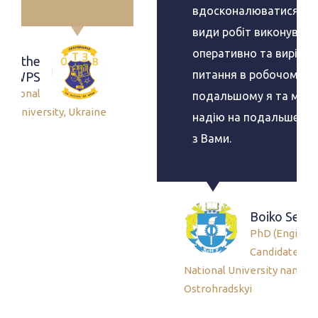
Желаем вам высоких индексов.
Ramzia Nurullovna Valiullina
Almaty, Kazakhstan