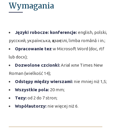
Wymagania
Języki robocze: konferencje:
english, polski,
русский, українська, қазақ тілі, limba română i in.;
Opracowanie tez
w Microsoft Word (doc, rtf
lub docx);
Dozwolone czcionki:
Arial или Times New
Roman (wielkość 14);
Odstępy między wierszami:
nie mniej niż 1,5;
Wszystkie pola:
20 mm;
Tezy:
od 2 do 7 stron;
Współautorzy:
nie więcej niż 6.
________________________________________