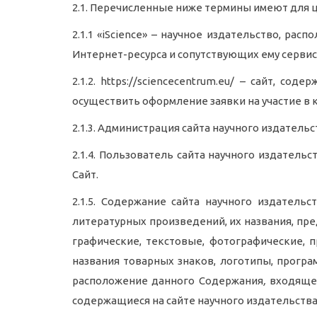
2.1.
Перечисленные ниже термины имеют для ц
2.1.1 «iScience»
– научное издательство, расп
Интернет-ресурса и сопутствующих ему сервис
2.1.2. https://sciencecentrum.eu/ – сайт,
осуществить оформление заявки на участие в
2.1.3.
Администрация
сайта
научного издательст
2.1.4.
Пользователь сайта научного издательс
Сайт.
2.1.5. Содержание сайта научного издатель
литературных произведений, их названия, пре
графические, текстовые, фотографические, 
названия товарных знаков, логотипы, програ
расположение данного Содержания
,
входящег
содержащиеся на сайте научного издательства