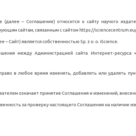
(далее – Соглашение) относится к сайту научого издател
твующим сайтам, связанным с сайтом https://sciencecentrum.eu/
 – Сайт) является собственностью Sp. z o. o. iScience.
шения между Администрацией сайта Интернет-ресурса «i
й право в любое время изменять, добавлять или удалять п
вателем означает принятие Соглашения и изменений, внесе
твенность за проверку настоящего Соглашения на наличие из