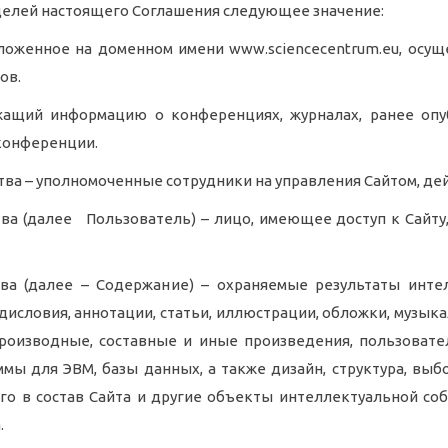
елей настоящего Соглашения следующее значение:
оложенное на доменном имени www.sciencecentrum.eu, ос
ов.
 содержащий информацию о конференциях, журналах, ранее 
 конференции.
ва – уполномоченные сотрудники на управления Сайтом, действ
тва (далее Пользователь) – лицо, имеющее доступ к Сайт
ства (далее – Содержание) – охраняемые результаты инт
дисловия, аннотации, статьи, иллюстрации, обложки, музыка
производные, составные и иные произведения, пользоват
ммы для ЭВМ, базы данных, а также дизайн, структура, выб
о в состав Сайта и
другие объекты интеллектуальной собс
.